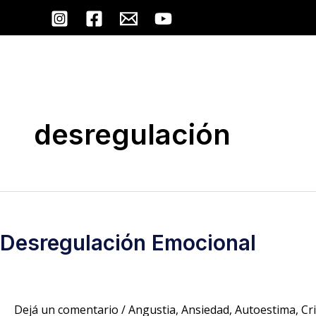
Ir
al
contenido
desregulación
Desregulación
Emocional
Desregulación Emocional
Dejá un comentario
/
Angustia
,
Ansiedad
,
Autoestima
,
Cr