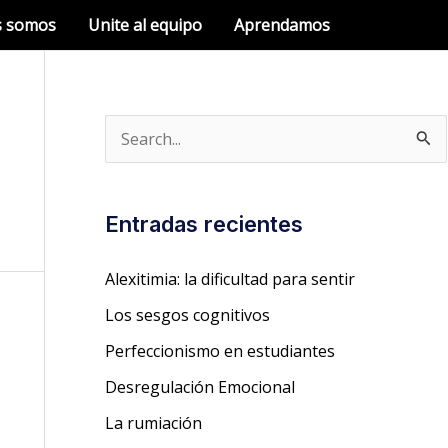
s somos
Unite al equipo
Aprendamos
B
u
s
Entradas recientes
c
a
Alexitimia: la dificultad para sentir
r
Los sesgos cognitivos
p
Perfeccionismo en estudiantes
o
Desregulación Emocional
r
La rumiación
: