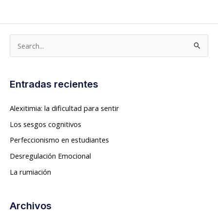
B
u
s
Entradas recientes
c
a
Alexitimia: la dificultad para sentir
r
Los sesgos cognitivos
p
Perfeccionismo en estudiantes
o
Desregulación Emocional
r
La rumiación
:
Archivos