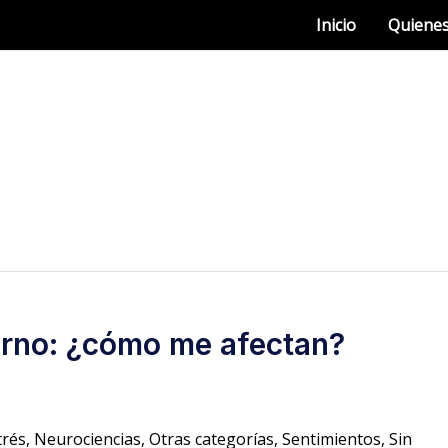
Inicio
Quiene
torno: ¿cómo me afectan?
trés
,
Neurociencias
,
Otras categorías
,
Sentimientos
,
Sin