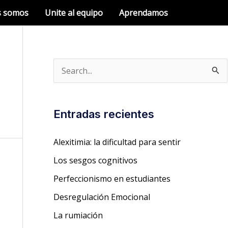
s somos
Unite al equipo
Aprendamos
B
u
s
Entradas recientes
c
a
Alexitimia: la dificultad para sentir
r
Los sesgos cognitivos
p
Perfeccionismo en estudiantes
o
Desregulación Emocional
r
La rumiación
: