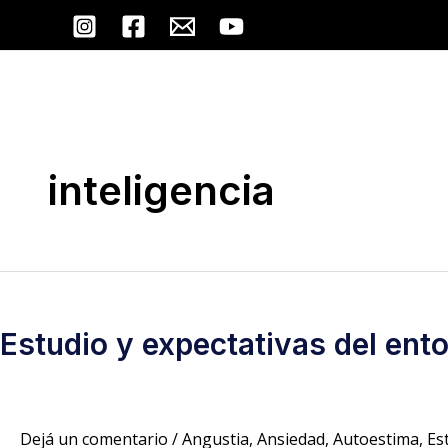
Ir
al
contenido
inteligencia
Estudio
y
Estudio y expectativas del en
expectativas
del
entorno:
¿cómo
Dejá un comentario
/
Angustia
,
Ansiedad
,
Autoestima
,
Es