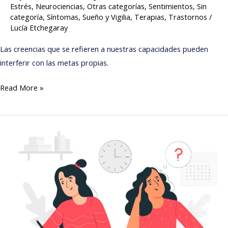
Estrés
,
Neurociencias
,
Otras categorías
,
Sentimientos
,
Sin
categoría
,
Síntomas
,
Sueño y Vigilia
,
Terapias
,
Trastornos
/
Lucía Etchegaray
Las creencias que se refieren a nuestras capacidades pueden
interferir con las metas propias.
Read More »
Ansiedad
frente
a
los
exámenes