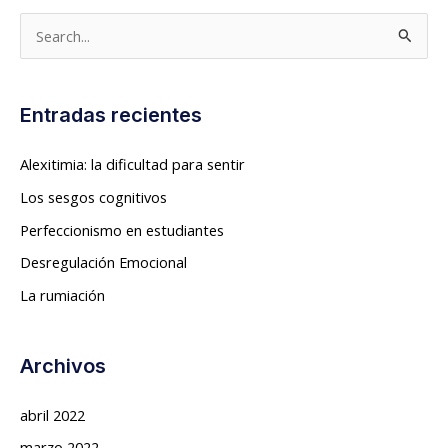
B
u
s
Entradas recientes
c
a
Alexitimia: la dificultad para sentir
r
Los sesgos cognitivos
p
Perfeccionismo en estudiantes
o
Desregulación Emocional
r
La rumiación
:
Archivos
abril 2022
marzo 2022