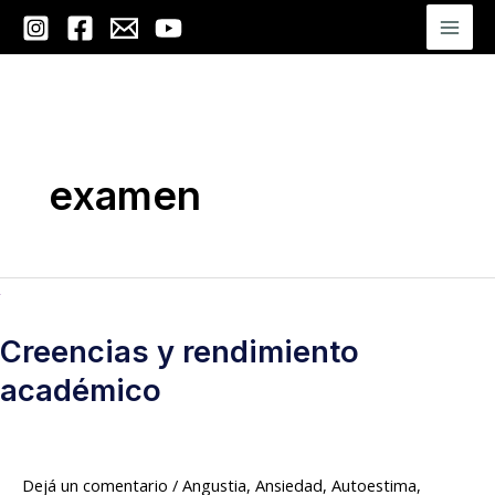
Ir
Mai
al
Men
contenido
examen
Creencias
y
Creencias y rendimiento
rendimiento
académico
académico
Dejá un comentario
/
Angustia
,
Ansiedad
,
Autoestima
,