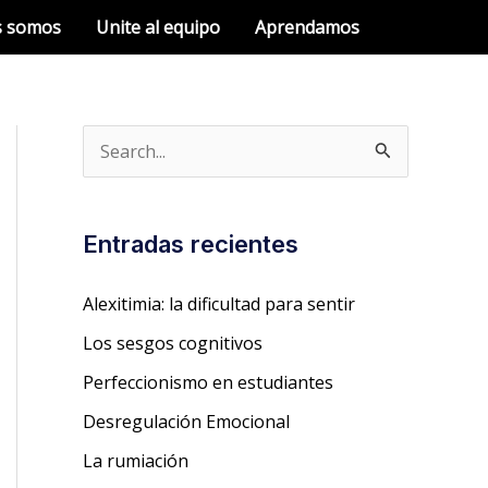
s somos
Unite al equipo
Aprendamos
B
u
s
Entradas recientes
c
a
Alexitimia: la dificultad para sentir
r
Los sesgos cognitivos
p
Perfeccionismo en estudiantes
o
Desregulación Emocional
r
La rumiación
: