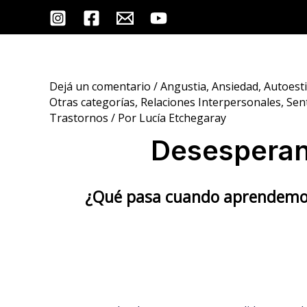
Ir
Post
al
navigation
contenido
Dejá un comentario
/
Angustia
,
Ansiedad
,
Autoest
Otras categorías
,
Relaciones Interpersonales
,
Sen
Trastornos
/ Por
Lucía Etchegaray
Desesperan
¿Qué pasa cuando aprendemos