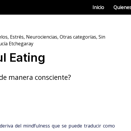
Inicio
Quiene
elos
,
Estrés
,
Neurociencias
,
Otras categorías
,
Sin
ucía Etchegaray
l Eating
de manera consciente?
 deriva del mindfulness que se puede traducir como