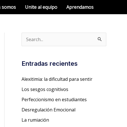
s somos
Unite al equipo
Aprendamos
B
u
s
Entradas recientes
c
a
Alexitimia: la dificultad para sentir
r
Los sesgos cognitivos
p
Perfeccionismo en estudiantes
o
Desregulación Emocional
r
La rumiación
: