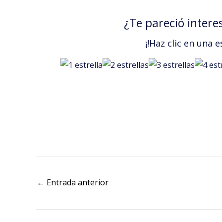
¿Te pareció intere
¡!Haz clic en una e
←
Entrada anterior