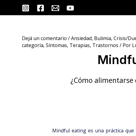
Ir
Post
al
navigation
contenido
Dejá un comentario
/
Ansiedad
,
Bulimia
,
Crisis/Du
categoría
,
Síntomas
,
Terapias
,
Trastornos
/ Por
L
Mindfu
¿Cómo alimentarse 
Mindful eating es una práctica que